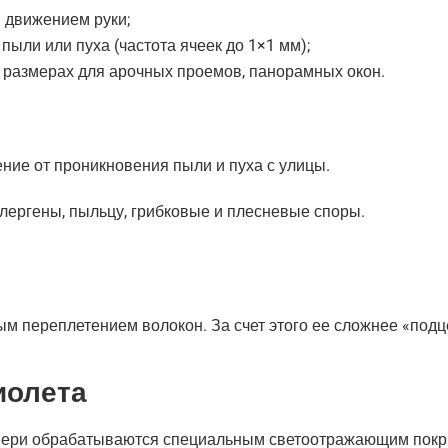
 движением руки;
пыли или пуха (частота ячеек до 1×1 мм);
 размерах для арочных проемов, панорамных окон.
ние от проникновения пыли и пуха с улицы.
ллергены, пыльцу, грибковые и плесневые споры.
м переплетением волокон. За счет этого ее сложнее «подце
иолета
вери обрабатываются специальным светоотражающим покрыт